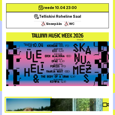
reede 10.04 23:00
Telliskivi Roheline Saal
Sissepääs
WC
Vide