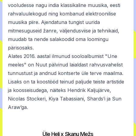
vooludesse nagu india klassikaline muusika, eesti
rahvaluulekogud ning kombanud elektroonilise
muusika piire. Ajendatuna tungist uurida
mitmesuguseid žanre, väljendusviise ja tehnikaid,
muudab ta nende salakoodid oma loomingu
pärisosaks.
Alates 2016. aastal ilmunud sooloalbumist "Une
meeles" on Nuut pälvinud laialdast rahvusvahelist
tunnustust ja andnud kontserte üle terve maailma.
Lisaks on ta koostööd teinud paljude teiste artistide
ja koosseisudega, näiteks Hendrik Kaljujärve,
Nicolas Stockeri, Kiya Tabassiani, Shards’i ja Sun
Araw’ga.
Üle Heli x Skanu Mežs