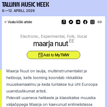
TALLINN MUSIC WEEK
9.—12. APRILL 2026
Vaata kõiki artiste
Electronic, Experimental, Folk, Vocal
EE
maarja nuut
Add to
MyTMW
Maarja Nuut on laulja, multiinstrumentalist ja
helilooja, kelle looming koondab rikkalikke
muusikamaailmu ja keda tuntakse kui üht Euroopa
uuenduslikumat artisti.
Pidevalt uueneva helikeele ja klassikalise muusika
väljaõppega Maarja on kaevunud eriilmelistesse