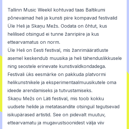
Tallinn Music Weekil kohtuvad taas Baltikumi
põnevaimad heli ja kunsti piire kompavad festivalid
Üle Heli ja Skaņu Mežs. Oodata on õhtut, kus
helilised otsingud ei tunne žanripiire ja kus
ettearvamatus on norm.
Üle Heli on Eesti festival, mis žanrimääratluste
asemel keskendub muusika ja heli tähenduslikkusele
ning seostele erinevate kunstivaldkondadega.
Festivali üks eesmärke on pakkuda platvormi
helikunstnikele ja eksperimentaalmuusikutele oma
ideede arendamiseks ja tutvustamiseks.
Skaņu Mežs on Läti festival, mis toob kokku
uudsete helide ja metatasandite otsinguil tegutsevad
isikupärased artistid. See on pidevalt muutuv,
ettearvamatu ja mugavustsoonidest välja viiv