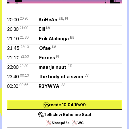
20:20
EE, FI
20:00
KriHeAn
21:00
LV
20:30
EIII
21:30
EE
21:10
Erik Alalooga
22:10
LV
21:45
Ofae
22:50
FI
22:20
Forces
23:30
EE
23:00
maarja nuut
00:10
LV
23:40
the body of a swan
00:55
LV
00:30
R3YWYA
reede 10.04 19:00
Telliskivi Roheline Saal
Sissepääs
WC