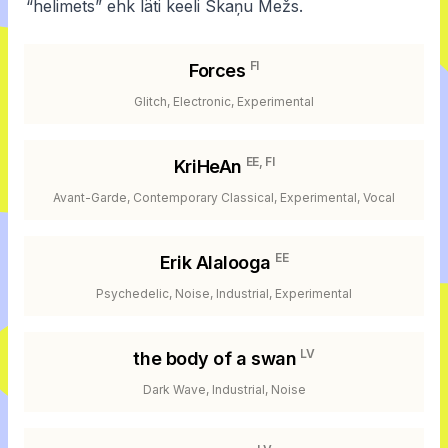
“helimets” ehk läti keeli Skaņu Mežs.
FI
Forces
Glitch, Electronic, Experimental
EE, FI
KriHeAn
Avant-Garde, Contemporary Classical, Experimental, Vocal
EE
Erik Alalooga
Psychedelic, Noise, Industrial, Experimental
LV
the body of a swan
Dark Wave, Industrial, Noise