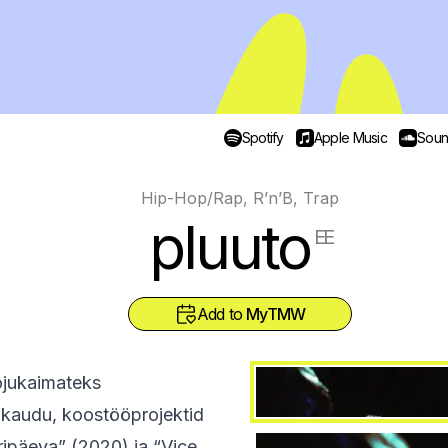
Spotify
Apple Music
Soun
Hip-Hop/Rap, R’n’B, Trap
pluuto
EE
Add to
MyTMW
mõjukaimateks
i kaudu, koostööprojektid
ipäeva” (2020) ja “Vice