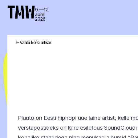
TMW
9.—12.
aprill
2026
Vaata kõiki artiste
Pluuto on Eesti hiphopi uue laine artist, kelle 
verstapostideks on kiire esiletõus SoundCloud
kohalike staaridega ning menukad albumid “Pär