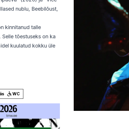
lased nublu, Beebilõust,
n kinnitanud talle
a. Selle tõestuseks on ka
idel kuulatud kokku üle
äs
WC