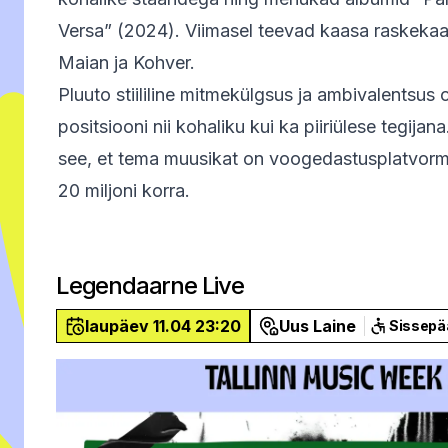
Versa” (2024). Viimasel teevad kaasa raskekaal
Maian ja Kohver.
Pluuto stiililine mitmekülgsus ja ambivalentsus o
positsiooni nii kohaliku kui ka piiriülese tegijan
see, et tema muusikat on voogedastusplatvorm
20 miljoni korra.
Legendaarne Live
laupäev 11.04 23:20
Uus Laine
Sissepä