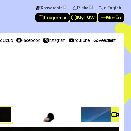
↗
↗
Konverents
Piletid
In English
Programm
MyTMW
Menüü
dCloud
Facebook
Instagram
YouTube
Veebileht
Video 