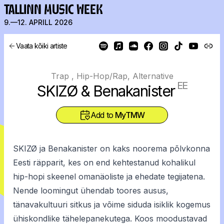
TALLINN MUSIC WEEK
9.—12. APRILL 2026
Vaata kõiki artiste
Trap , Hip-Hop/Rap, Alternative
EE
SKIZØ & Benakanister
Add to
MyTMW
SKIZØ ja Benakanister on kaks noorema põlvkonna
Eesti räpparit, kes on end kehtestanud kohalikul
hip-hopi skeenel omanäoliste ja ehedate tegijatena.
Nende loomingut ühendab toores ausus,
tänavakultuuri sitkus ja võime siduda isiklik kogemus
ühiskondlike tähelepanekutega. Koos moodustavad