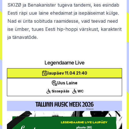
SKIZØ ja Benakanister tugeva tandemi, kes esindab
Eesti räpi uue laine ehedaimat ja isepäiseimat külge.
Nad ei ürita sobituda raamidesse, vaid teevad need
ise ümber, tuues Eesti hip-hoppi värskust, karakterit
ja tänavatõde.
Legendaarne Live
laupäev 11.04 21:40
Uus Laine
Sissepääs
WC