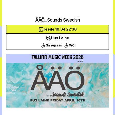
ÅÄÖ...Sounds Swedish
reede 10.04 22:30
Uus Laine
Sissepääs
WC