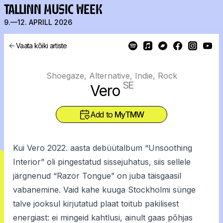
TALLINN MUSIC WEEK
9.—12. APRILL 2026
Vaata kõiki artiste
Shoegaze, Alternative, Indie, Rock
SE
Vero
Add to
MyTMW
Kui Vero 2022. aasta debüütalbum “Unsoothing
Interior” oli pingestatud sissejuhatus, siis sellele
järgnenud “Razor Tongue” on juba täisgaasil
vabanemine. Vaid kahe kuuga Stockholmi sünge
talve jooksul kirjutatud plaat toitub pakilisest
energiast: ei mingeid kahtlusi, ainult gaas põhjas