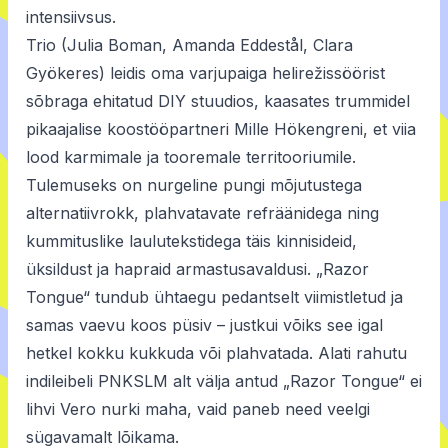
intensiivsus.
Trio (Julia Boman, Amanda Eddestål, Clara
Gyökeres) leidis oma varjupaiga helirežissöörist
sõbraga ehitatud DIY stuudios, kaasates trummidel
pikaajalise koostööpartneri Mille Hökengreni, et viia
lood karmimale ja tooremale territooriumile.
Tulemuseks on nurgeline pungi mõjutustega
alternatiivrokk, plahvatavate refräänidega ning
kummituslike laulutekstidega täis kinnisideid,
üksildust ja hapraid armastusavaldusi. „Razor
Tongue“ tundub ühtaegu pedantselt viimistletud ja
samas vaevu koos püsiv – justkui võiks see igal
hetkel kokku kukkuda või plahvatada. Alati rahutu
indileibeli PNKSLM alt välja antud „Razor Tongue“ ei
lihvi Vero nurki maha, vaid paneb need veelgi
sügavamalt lõikama.