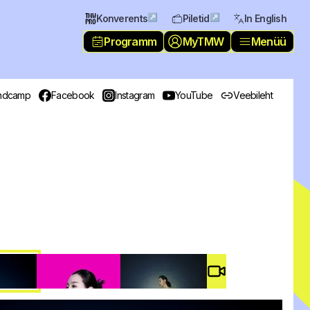
↗
↗
Konverents
Piletid
In English
Programm
MyTMW
Menüü
ndcamp
Facebook
Instagram
YouTube
Veebileht
Video #
4