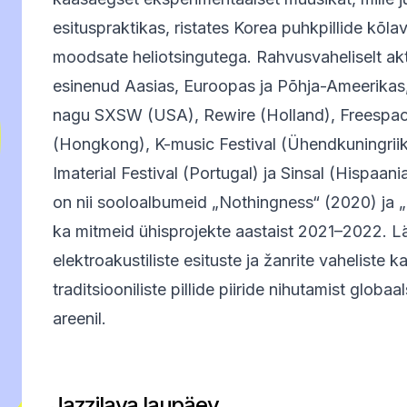
esituspraktikas, ristates Korea puhkpillide kõlav
moodsate heliotsingutega. Rahvusvaheliselt akti
esinenud Aasias, Euroopas ja Põhja-Ameerikas, 
nagu SXSW (USA), Rewire (Holland), Freespac
(Hongkong), K-music Festival (Ühendkuningrii
Imaterial Festival (Portugal) ja Sinsal (Hispaan
on nii sooloalbumeid „Nothingness“ (2020) ja „
ka mitmeid ühisprojekte aastaist 2021–2022. Lä
elektroakustiliste esituste ja žanrite vaheliste 
traditsiooniliste pillide piiride nihutamist glob
areenil.
Jazzilava laupäev