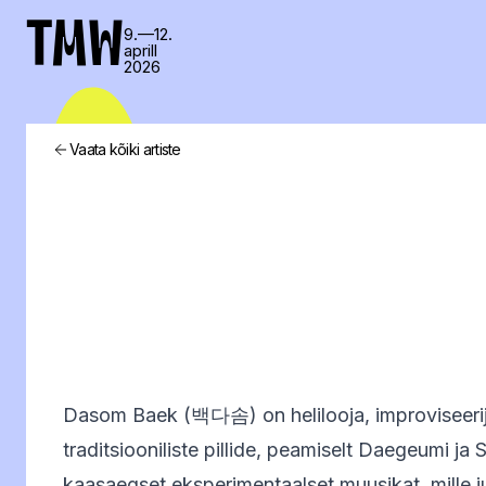
TMW
9.—12.
aprill
2026
Vaata kõiki artiste
Dasom Baek (백다솜) on helilooja, improviseerij
traditsiooniliste pillide, peamiselt Daegeumi j
kaasaegset eksperimentaalset muusikat, mille ju