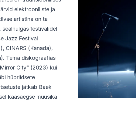
ärvid elektrooniliste ja
ivse artistina on ta
sealhulgas festivalidel
e Jazz Festival
k), CINARS (Kanada),
ia). Tema diskograafias
Mirror City“ (2023) kui
bi hübriidsete
katsetuste jätkab Baek
aalsel kaasaegse muusika