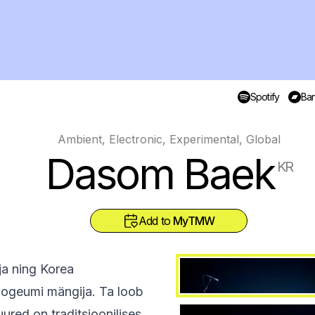
Spotify
Ba
Ambient, Electronic, Experimental, Global
Dasom Baek
KR
Add to
MyTMW
a ning Korea
a Sogeumi mängija. Ta loob
ured on traditsioonilises