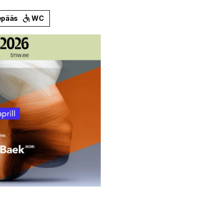
epääs
WC